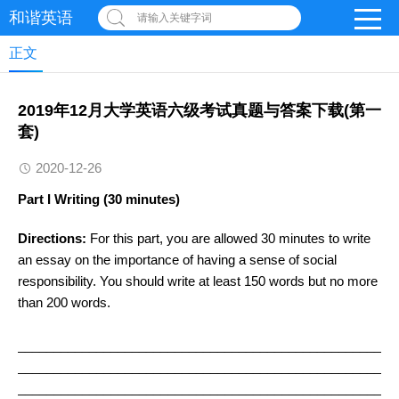
和谐英语
请输入关键字词
正文
2019年12月大学英语六级考试真题与答案下载(第一
套)
2020-12-26
Part I Writing (30 minutes)
Directions:
For this part, you are allowed 30 minutes to write
an essay on the importance of having a sense of social
responsibility. You should write at least 150 words but no more
than 200 words.
_____________________________________________________
_____________________________________________________
_____________________________________________________