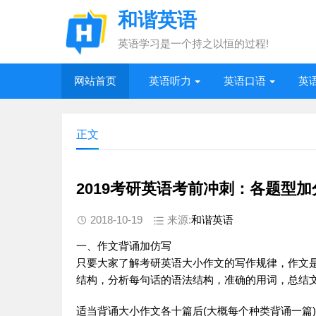
和谐英语
英语学习是一个持之以恒的过程!
网站首页
英语听力
英语口语
英
正文
2019考研英语考前冲刺：各题型加
2018-10-19
来源:
和谐英语
一、
作文
背诵加仿写
只要大家了解考研
英语
大小
作文
的写作规律，
作文
结构，分析每句话的语法结构，准确的用词，总结
适当背诵大小
作文
各十篇后(大概每个种类背诵一篇