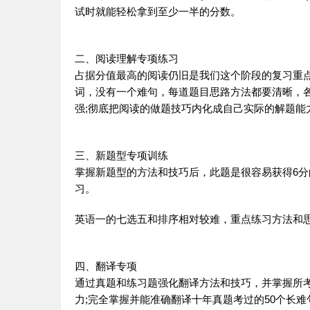
试时就能轻松拿到至少一半的分数。
二、
阅读
理解专项练习
占据分值最高的
阅读
仍旧是我们这个阶段的复习重
词，没有一个难句，每道题目思路方法都要清晰，各
强;彻底把
阅读
的做题技巧内化成自己实际的解题能
三、新题型专项训练
掌握新题型的方法和技巧后，此题是很容易获得6分
习。
英语
一的七选五和排序相对较难，重点练习方法和
四、
翻译
专项
通过真题和练习题强化
翻译
方法和技巧，并掌握所
力;完全掌握并能准确
翻译
十年真题考过的50个长难