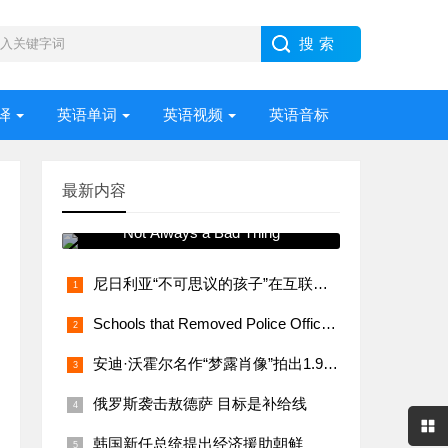
译
英语单词
英语视频
英语音标
最新内容
常用语法视频讲解 Stress –
Not Always a Bad Thing
尼日利亚“不可思议的孩子”在互联网上大受欢迎
Schools that Removed Police Officers Bring Them Back
安迪·沃霍尔名作“梦露肖像”拍出1.95亿美元
俄罗斯袭击敖德萨 目标是补给线
韩国新任总统提出经济援助朝鲜