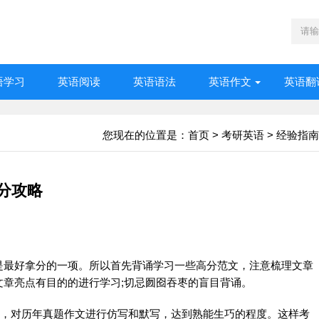
语学习
英语阅读
英语语法
英语作文
英语翻
您现在的位置是：
首页
>
考研英语
>
经验指南
分攻略
是最好拿分的一项。所以首先背诵
学习
一些高分范文，注意梳理文章
文章亮点有目的的进行
学习
;切忌囫囵吞枣的盲目背诵。
)，对历年真题
作文
进行仿写和默写，达到熟能生巧的程度。这样考