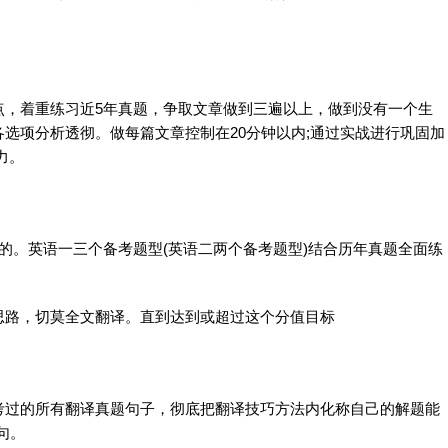
点，着重练习近5年真题，争取文章做到三遍以上，做到没有一个生
选项分析透彻。做每篇文章控制在20分钟以内;通过实战进行巩固加
力。
的。
英语
一三个备考题型(
英语
二两个备考题型)结合历年真题全面练
思路，切莫全文
翻译
。直到达到或超过这个分值目标
考过的所有
翻译
真题句子，彻底把
翻译
技巧方法内化称自己的解题能
句。