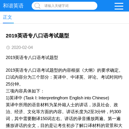
和谐英语
请输入关键字词
正文
2019英语专八口语考试题型
2020-02-04
2019
英语
专八
口语
考试题型
2019
英语
专八
口语
考试题型的内容根据《大纲》的要求确定。
口试内容分为三个部分：英译中、中译英、评论。考试时间约
25分钟。
三项内容具体如下：
1)英译中 (Task I: Interpretingfrom English into Chinese)
英译中所用的语音材料为某外籍人士的讲话，涉及社会、政
治、经济、文化等方面的内容。讲话长度为2至3分钟，约300
词，其中需要
翻译
150词左右。讲话的录音播放两遍。第一遍
播放讲话的全文，目的是让考生初步了解口译材料的背景和大