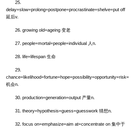
25.
delay=slow=prolong=postpone=procrastinate=shelve=put off
延后v.
26. growing old=ageing 变老
27. people=mortal=people=individual 人n.
28. life=lifespan 生命
29.
chance=likelihood=fortune=hope=possibility=opportunity=risk=lu
机会n.
30. production=generation=output 产量n.
31. theory=hypothesis=guess=guesswork 猜想n.
32. focus on=emphasize=aim at=concentrate on 集中于