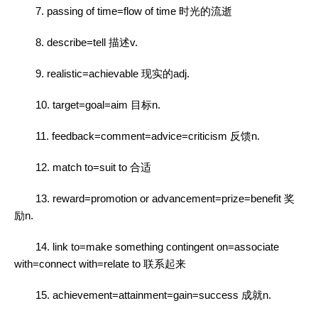
7. passing of time=flow of time 时光的流逝
8. describe=tell 描述v.
9. realistic=achievable 现实的adj.
10. target=goal=aim 目标n.
11. feedback=comment=advice=criticism 反馈n.
12. match to=suit to 合适
13. reward=promotion or advancement=prize=benefit 奖
励n.
14. link to=make something contingent on=associate
with=connect with=relate to 联系起来
15. achievement=attainment=gain=success 成就n.