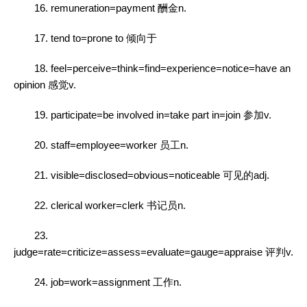
16. remuneration=payment 酬金n.
17. tend to=prone to 倾向于
18. feel=perceive=think=find=experience=notice=have an
opinion 感觉v.
19. participate=be involved in=take part in=join 参加v.
20. staff=employee=worker 员工n.
21. visible=disclosed=obvious=noticeable 可见的adj.
22. clerical worker=clerk 书记员n.
23.
judge=rate=criticize=assess=evaluate=gauge=appraise 评判v.
24. job=work=assignment 工作n.