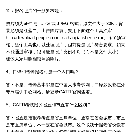
答：报名照片的一般要求是：
照片须为证件照，JPG 或 JPEG 格式，原文件大于 30K，背
景必须是红蓝白。上传照片前，要用下面这个工具预审
http://download.people.com.cn/zhaopianshenhe.rar
。除了预审
核，这个工具也可以处理照片，但前提是照片符合要求。如果
不能通过审核，很可能是照片比例不对（而不是文件大小），
建议大家用照相馆照的照片。
4、口译和笔译报名时是一个入口吗？
答：不是。笔译基本都是在中国人事考试网，口译多数都在外
专局培训中心网站。请登录CATTI 官网查看。
5、CATTI考试报的省直和市直有什么区别？
答：省直是指报考考点是省直属单位，通常在省会城市，市直
是市直属单位，不一定在省会城市。这个取决于报考省份设有
几个考点，以福建省为例：假设福建省设厦门和福州两个考