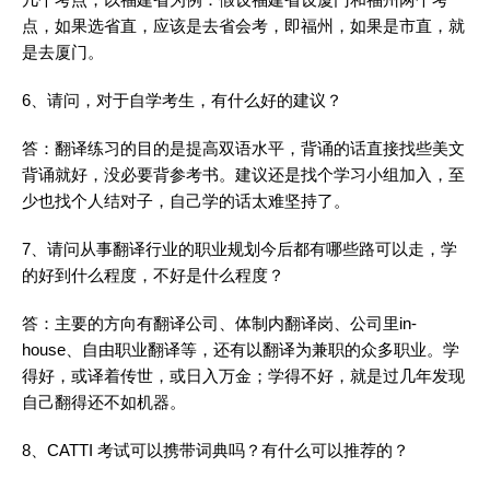
点，如果选省直，应该是去省会考，即福州，如果是市直，就
是去厦门。
6、请问，对于自学考生，有什么好的建议？
答：
翻译
练习的目的是提高双语水平，背诵的话直接找些美文
背诵就好，没必要背参考书。建议还是找个
学习
小组加入，至
少也找个人结对子，自己学的话太难坚持了。
7、请问从事
翻译
行业的职业规划今后都有哪些路可以走，学
的好到什么程度，不好是什么程度？
答：主要的方向有
翻译
公司、体制内
翻译
岗、公司里in-
house、自由职业
翻译
等，还有以
翻译
为兼职的众多职业。学
得好，或译着传世，或日入万金；学得不好，就是过几年发现
自己翻得还不如机器。
8、CATTI 考试可以携带词典吗？有什么可以推荐的？