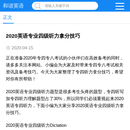
和谐英语
请输入关键字词
正文
2020英语专业四级听力拿分技巧
2020-04-15
正在准备2020年专四专八考试的小伙伴们在高效备考的同时，
请多多关注本网站。小编会为大家及时带来专四专八考试相关
资讯及备考技巧。今天为大家整理了专四
听力
拿分技巧，希望
对你有所帮助！
2020
英语
专业四级
听力
题型是很多考生头疼的题型，专四听写
加专四
听力
理解题型占了30%，所以同学们必须重视起来2020
英语
专四
听力
，下面小编为大家分享2020
英语
专业四级
听力
拿
分技巧。
2020
英语
专业四级
听力
Dictation