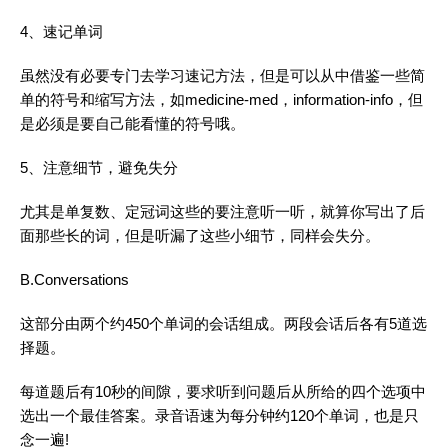
4、速记
单词
虽然没有必要专门去
学习
速记方法，但是可以从中借鉴一些简
单的符号和缩写方法，如medicine-med，information-info，但
是必须是要自己能看懂的符号哦。
5、注意细节，避免失分
尤其是单复数、定冠词这些的要注意听一听，就算你写出了后
面那些长的词，但是听漏了这些小细节，同样会失分。
B.Conversations
这部分由两个约450个
单词
的会话组成。两段会话后各有5道选
择题。
每道题后有10秒的间隙，要求听到问题后从所给的四个选项中
选出一个最佳答案。录音语速为每分钟约120个
单词
，也是只
念一遍!