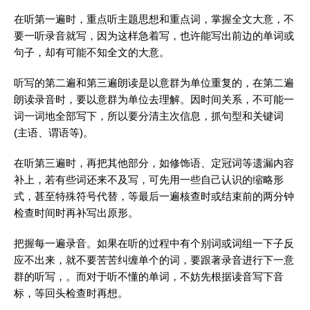
在听第一遍时，重点听主题思想和重点词，掌握全文大意，不
要一听录音就写，因为这样急着写，也许能写出前边的
单词
或
句子，却有可能不知全文的大意。
听写的第二遍和第三遍朗读是以意群为单位重复的，在第二遍
朗读录音时，要以意群为单位去理解。因时间关系，不可能一
词一词地全部写下，所以要分清主次信息，抓句型和关键词
(主语、谓语等)。
在听第三遍时，再把其他部分，如修饰语、定冠词等遗漏内容
补上，若有些词还来不及写，可先用一些自己认识的缩略形
式，甚至特殊符号代替，等最后一遍核查时或结束前的两分钟
检查时间时再补写出原形。
把握每一遍录音。如果在听的过程中有个别词或词组一下子反
应不出来，就不要苦苦纠缠单个的词，要跟著录音进行下一意
群的听写，。而对于听不懂的
单词
，不妨先根据读音写下音
标，等回头检查时再想。