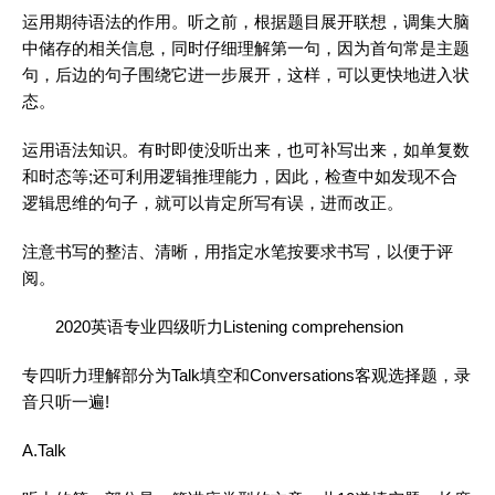
运用期待语法的作用。听之前，根据题目展开联想，调集大脑
中储存的相关信息，同时仔细理解第一句，因为首句常是主题
句，后边的句子围绕它进一步展开，这样，可以更快地进入状
态。
运用语法知识。有时即使没听出来，也可补写出来，如单复数
和时态等;还可利用逻辑推理能力，因此，检查中如发现不合
逻辑思维的句子，就可以肯定所写有误，进而改正。
注意书写的整洁、清晰，用指定水笔按要求书写，以便于评
阅。
2020
英语
专业四级
听力
Listening comprehension
专四
听力
理解部分为Talk填空和Conversations客观选择题，录
音只听一遍!
A.Talk