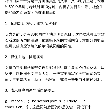
听力
的第一部分是一篇讲座类型的文章，共10道填空题，长度
约500个
单词
，考试时间10分钟。内容多为日常生活、社会生
活和
学习
话题有关的演讲和会话。
1、预测对话内容，建立心理预期
听力
之前，会有30秒的时间快速浏览题目，这时候就可以大致
看看这篇
听力
的话题，预测接下来的对话内容，对部分的填空
也可以猜测应该填入的
单词
或词组的词性。
2、抓住主题，留意实词
文章的开头和结尾部分通常都是对讲座主题的介绍的总述，从
这里可以把握全文主旨大意。一般需要填写的关键词多为实
词，主要是名词、动词、形容词、或是一些细节性描述
词汇
。
3、表示顺序的词句后面是要点
如First of all,...; The second point is...; Thirdly....; In
conclusion,..等，这些词句后面的都是关键，要记下来!