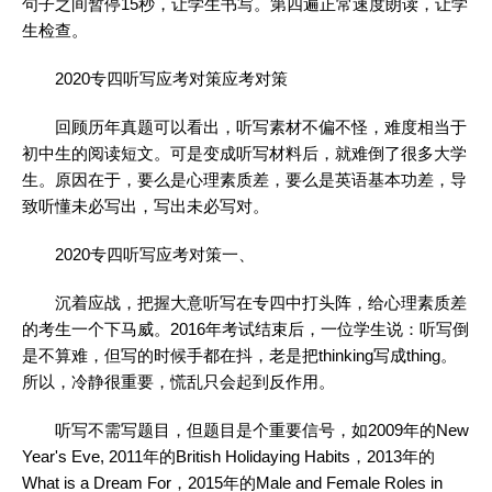
句子之间暂停15秒，让学生书写。第四遍正常速度朗读，让学
生检查。
2020专四听写应考对策应考对策
回顾历年真题可以看出，听写素材不偏不怪，难度相当于
初中生的
阅读
短文。可是变成听写材料后，就难倒了很多大学
生。原因在于，要么是心理素质差，要么是
英语
基本功差，导
致听懂未必写出，写出未必写对。
2020专四听写应考对策一、
沉着应战，把握大意听写在专四中打头阵，给心理素质差
的考生一个下马威。2016年考试结束后，一位学生说：听写倒
是不算难，但写的时候手都在抖，老是把thinking写成thing。
所以，冷静很重要，慌乱只会起到反作用。
听写不需写题目，但题目是个重要信号，如2009年的New
Year's Eve, 2011年的British Holidaying Habits，2013年的
What is a Dream For，2015年的Male and Female Roles in