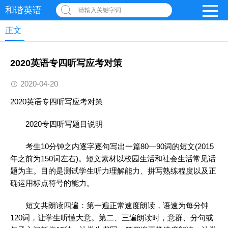
和谐英语
请输入关键字词
正文
2020英语专四听写应考对策
2020-04-20
2020
英语
专四听写应考对策
2020专四听写题目说明
考生10分钟之内逐字逐句写出一篇80—90词的短文(2015
年之前为150词左右)。短文素材以校园生活和社会生活常见话
题为主。目的是测试学生
听力
理解能力、拼写熟练程度以及正
确运用标点符号的能力。
短文共朗读四遍：第一遍正常速度朗读，语速为每分钟
120词，让学生听懂大意。第二、三遍朗读时，意群、分句或