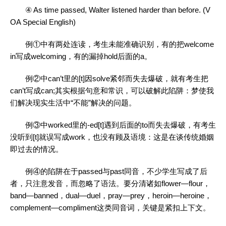
④ As time passed, Walter listened harder than before. (V
OA Special English)
例①中有两处连读，考生未能准确识别，有的把welcome
in写成welcoming，有的漏掉hold后面的a。
例②中can’t里的[t]因solve紧邻而失去爆破，就有考生把
can’t写成can;其实根据句意和常识，可以破解此陷阱：梦使我
们解决现实生活中“不能”解决的问题。
例③中worked里的-ed[t]遇到后面的to而失去爆破，有考生
没听到[t]就误写成work，也没有顾及语境：这是在谈传统婚姻
即过去的情况。
例④的陷阱在于passed与past同音，不少学生写成了后
者，只注意发音，而忽略了语法。要分清诸如flower—flour，
band—banned，dual—duel，pray—prey，heroin—heroine，
complement—compliment这类同音词，关键是紧扣上下文。