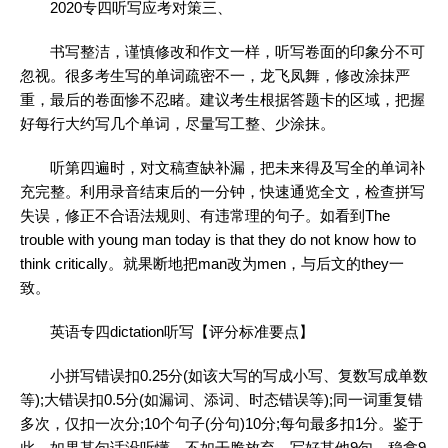
2020专四听写应考对策三、
书写整洁，谨慎修改和
作文
一样，听写卷面的印象分不可
忽视。很多考生写的
单词
疏密不一，龙飞凤舞，修改涂抹严
重，最后的卷面惨不忍睹。建议考生根据答题卡的区域，把握
好每行大约写几个
单词
，尽量写工整、少涂抹。
听第四遍时，对文稿查缺补漏，把未来得及写全的
单词
补
充完整。利用录音结束后的一分钟，快速通览全文，检查拼写
失误，修正不合语法规则、有违常理的句子。如看到The
trouble with young man today is that they do not know how to
think critically。就果断地把man改为men，与后文的they一
致。
英语
专四dictation听写【评分标准要点】
小拼写错误扣0.25分(如该大写的写成小写、复数写成单数
等);大错误扣0.5分(如漏词、添词、时态错误等);同一词重复错
多次，仅扣一次分;10个句子(分句)10分;每句最多扣1分。鉴于
此，如果某句话没听懂，不如干脆放弃，写好其他9句，稳拿9