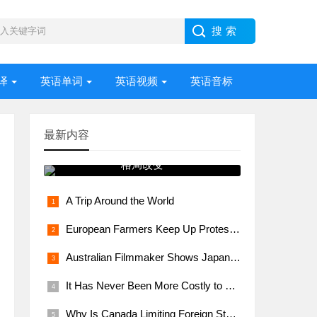
译
英语单词
英语视频
英语音标
最新内容
美国中学数学革命与大学体育
格局改变
A Trip Around the World
European Farmers Keep Up Protests During EU Meeting
Australian Filmmaker Shows Japanese Single Mothers, Children Face Poverty
It Has Never Been More Costly to See the Super Bowl
Why Is Canada Limiting Foreign Students?