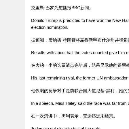
克里斯·巴罗为您播报BBC
新闻
。
Donald Trump is predicted to have won the New Hamp
election nomination.
据预测，唐纳德·特朗普将赢得新罕布什尔州共和党
Results with about half the votes counted give him 
在大约一半的选票清点完毕后，结果显示他的得票率
His last remaining rival, the former UN ambassador
他仅剩的竞争对手是前联合国大使尼基·黑利，她的
In a speech, Miss Haley said the race was far from 
在一次演讲中，黑利表示，竞选还远未结束。
Today we got close to half of the vote.