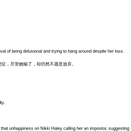
al of being delusional and trying to hang around despite her loss.
想症，尽管她输了，却仍然不愿意放弃。
ly.
 that unhappiness on Nikki Haley calling her an impostor, suggesting