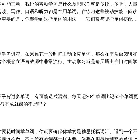
尽可能主动。我说的被动
学习
是什么意思呢？就是多读，多听，大量
阅读
、写作、
口语
和
听力
都是在用
单词
。在练习这些被动技能（
阅读
更重要的是，你能学到这些
单词
的用法——它们常与哪些
单词
搭配，
速
学习
进程。如果你花一段时间主动攻克
单词
，那么在平常做
阅读
和
这个概念在语言教师中非常流行。主动
学习
就是每天腾出专门时间
学
下子背过多
单词
，有可能造成混淆。每天记20个
单词
比记50个
单词
更
是很有成就感的不是吗？
你要花时间学
单词
，你就要确保你学的是
雅思
托福
词汇
。遇到一个不
不要这么做。不是所有的词都一样重要。你要在用得最频繁的
单词
上