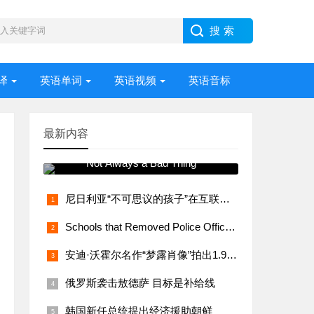
译
英语单词
英语视频
英语音标
最新内容
常用语法视频讲解 Stress –
Not Always a Bad Thing
尼日利亚“不可思议的孩子”在互联网上大受欢迎
Schools that Removed Police Officers Bring Them Back
安迪·沃霍尔名作“梦露肖像”拍出1.95亿美元
俄罗斯袭击敖德萨 目标是补给线
韩国新任总统提出经济援助朝鲜