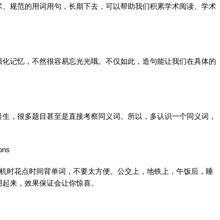
术、规范的用词用句，长期下去，可以帮助我们积累学术
阅读
、学术
强化记忆，不然很容易忘光光哦。不仅如此，造句能让我们在具体的
考生，很多题目甚至是直接考察同义词。所以，多认识一个同义词，
ons
机时花点时间背
单词
，不要太方便。公交上，地铁上，午饭后，睡
用起来，效果保证会让你惊喜。