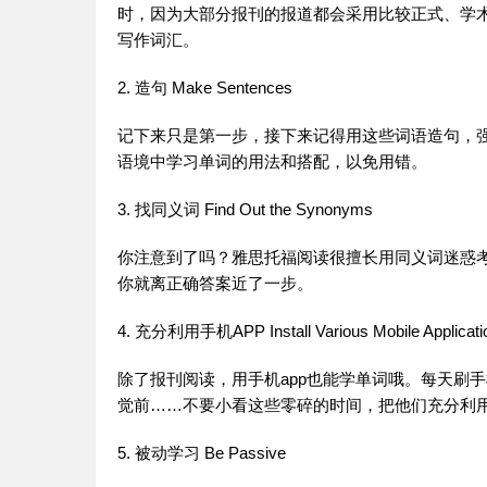
时，因为大部分报刊的报道都会采用比较正式、学
写作
词汇
。
2. 造句 Make Sentences
记下来只是第一步，接下来记得用这些词语造句，
语境中
学习
单词
的用法和搭配，以免用错。
3. 找同义词 Find Out the Synonyms
你注意到了吗？
雅思
托福
阅读
很擅长用同义词迷惑
你就离正确答案近了一步。
4. 充分利用手机APP Install Various Mobile Applicati
除了报刊
阅读
，用手机app也能学
单词
哦。每天刷手
觉前……不要小看这些零碎的时间，把他们充分利
5. 被动
学习
Be Passive