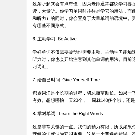
这条听起来会有点奇怪，因为老师通常都说
学习
要
读，大量听。你
学习
单词
时往往是学它的用法，而
和
听力
）的同时，你会置身于大量
单词
的语境中。
有哪些不同形式。
6. 主动
学习
Be Active
学好
单词
不仅需要被动也需要主动。主动
学习
能加
听力
时，你也会开始注意到其他
单词
的用法。目前
习
词汇
。
7. 给自己时间 Give Yourself Time
积累
词汇
是个长期的过程，切忌揠苗助长。如果一
有效。想想哪怕一天20个，一周就140多个啦，还
8. 学对
单词
Learn the Right Words
这是非常关键的一点。我们的精力有限，所以如果
理解的词就认为它很重要，这是一个普遍的错误，