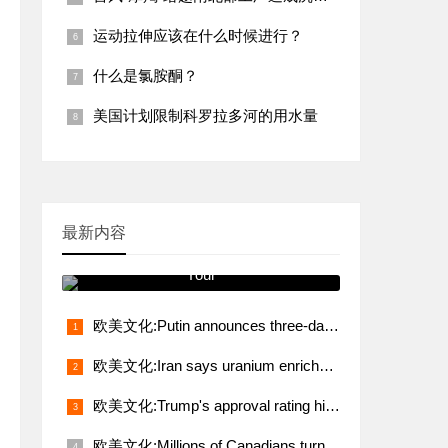
运动拉伸应该在什么时候进行？
什么是氯胺酮？
美国计划限制科罗拉多河的用水量
最新内容
跟我学发音 You Will See It on
Your
欧美文化:Putin announces three-day truce from midnight May 8
欧美文化:Iran says uranium enrichment, sanctions relief non-negotiable demands in talks with U.S.
欧美文化:Trump's approval rating hits lowest level in 80 years
欧美文化:Millions of Canadians turn up for voting amid Trump's fresh threat