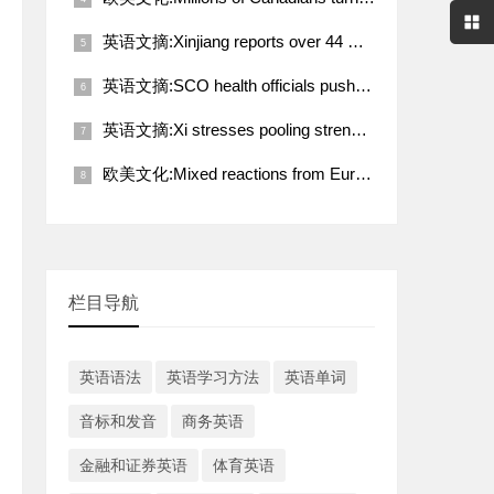
英语文摘:Xinjiang reports over 44 million tourist visits in Q1
英语文摘:SCO health officials push for deeper coordination toward better future
英语文摘:Xi stresses pooling strength of working people for rejuvenation of Chinese nation
欧美文化:Mixed reactions from European countries to Trump-Putin call on Ukraine
栏目导航
英语语法
英语学习方法
英语单词
音标和发音
商务英语
金融和证券英语
体育英语