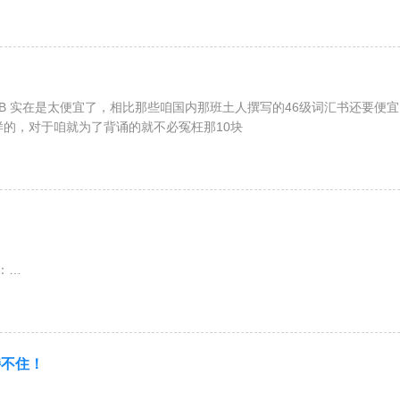
8RMB 实在是太便宜了，相比那些咱国内那班土人撰写的46级词汇书还要便宜
的，对于咱就为了背诵的就不必冤枉那10块
：
文。
是其中的几句都可以。比如今
持不住！