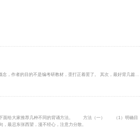
、先读再写"。具体学习的时候，可以采取以下五个步骤：——"听、写、
，下面给大家推荐几种不同的背诵方法。 方法（一） （1）明确目
句，最忌东张西望，漫不经心，注意力分散。