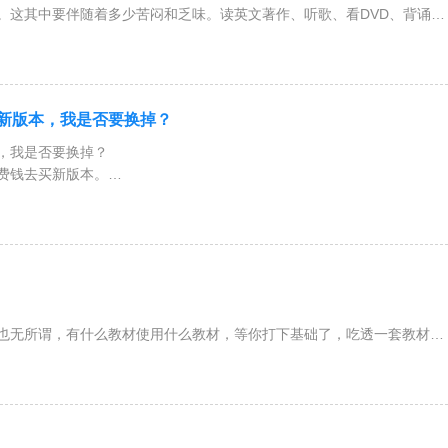
中要伴随着多少苦闷和乏味。读英文著作、听歌、看DVD、背诵名
彩
新版本，我是否要换掉？
，我是否要换掉？
钱去买新版本。
手中的相比，做过不少的
无所谓，有什么教材使用什么教材，等你打下基础了，吃透一套教材
重点也不同的。知道为什