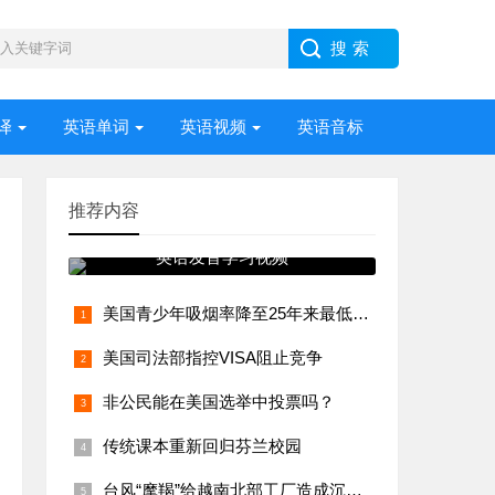
译
英语单词
英语视频
英语音标
推荐内容
英语发音学习视频
美国青少年吸烟率降至25年来最低水平
美国司法部指控VISA阻止竞争
非公民能在美国选举中投票吗？
传统课本重新回归芬兰校园
台风“摩羯”给越南北部工厂造成沉重打击