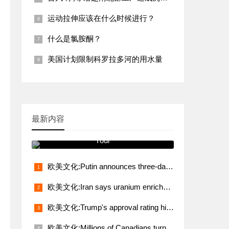
运动拉伸应该在什么时候进行？
什么是氯胺酮？
美国计划限制科罗拉多河的用水量
最新内容
跟我学发音 You Will See It on
Your
欧美文化:Putin announces three-day truce from midnight May 8
欧美文化:Iran says uranium enrichment, sanctions relief non-negotiable demands in talks with U.S.
欧美文化:Trump's approval rating hits lowest level in 80 years
欧美文化:Millions of Canadians turn up for voting amid Trump's fresh threat