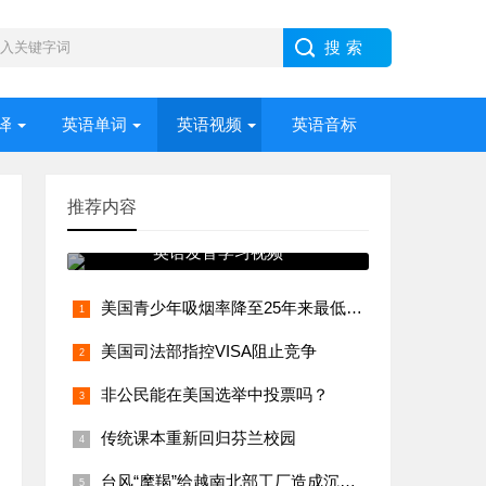
译
英语单词
英语视频
英语音标
推荐内容
英语发音学习视频
美国青少年吸烟率降至25年来最低水平
美国司法部指控VISA阻止竞争
非公民能在美国选举中投票吗？
传统课本重新回归芬兰校园
台风“摩羯”给越南北部工厂造成沉重打击