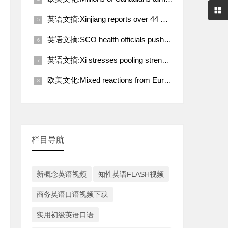
英语文摘:Xinjiang reports over 44 million tourist visits in Q1
英语文摘:SCO health officials push for deeper coordination toward better future
英语文摘:Xi stresses pooling strength of working people for rejuvenation of Chinese nation
欧美文化:Mixed reactions from European countries to Trump-Putin call on Ukraine
栏目导航
新概念英语视频
知性英语FLASH视频
商务英语口语视频下载
实用初级英语口语