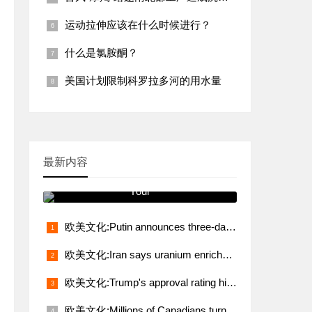
运动拉伸应该在什么时候进行？
什么是氯胺酮？
美国计划限制科罗拉多河的用水量
最新内容
跟我学发音 You Will See It on
Your
欧美文化:Putin announces three-day truce from midnight May 8
欧美文化:Iran says uranium enrichment, sanctions relief non-negotiable demands in talks with U.S.
欧美文化:Trump's approval rating hits lowest level in 80 years
欧美文化:Millions of Canadians turn up for voting amid Trump's fresh threat