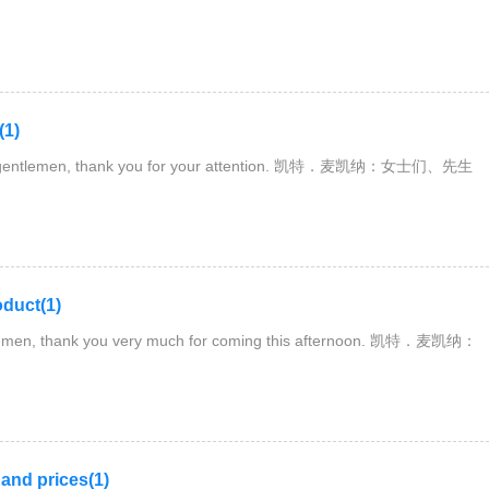
(1)
tlemen, thank you for your attention. 凯特．麦凯纳：女士们、先生
uct(1)
, thank you very much for coming this afternoon. 凯特．麦凯纳：
d prices(1)