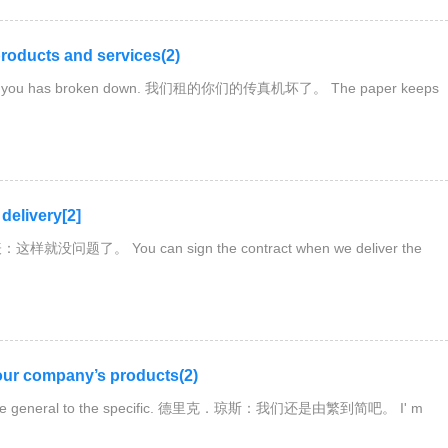
ucts and services(2)
om you has broken down. 我们租的你们的传真机坏了。 The paper keeps
livery[2]
样就没问题了。 You can sign the contract when we deliver the
company’s products(2)
he general to the specific. 德里克．琼斯：我们还是由繁到简吧。 I' m