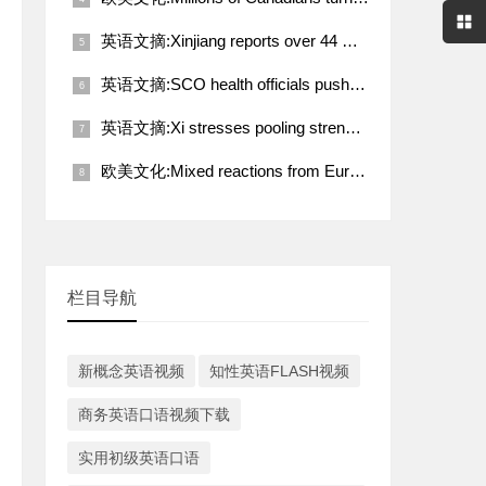
英语文摘:Xinjiang reports over 44 million tourist visits in Q1
英语文摘:SCO health officials push for deeper coordination toward better future
英语文摘:Xi stresses pooling strength of working people for rejuvenation of Chinese nation
欧美文化:Mixed reactions from European countries to Trump-Putin call on Ukraine
栏目导航
新概念英语视频
知性英语FLASH视频
商务英语口语视频下载
实用初级英语口语