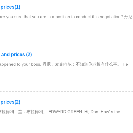
ices(1)
sure that you are in a position to conduct this negotiation? 丹尼
d prices (2)
' s happened to your boss. 丹尼．麦克内尔：不知道你老板有什么事。 He
ices(2)
拉德利：堂．布拉德利。 EDWARD GREEN: Hi, Don. How' s the