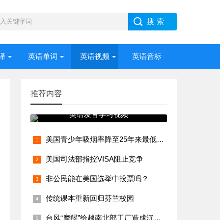
译
英语单词
英语视频
英语音标
推荐内容
英语发音学习视频
美国青少年吸烟率降至25年来最低水平
美国司法部指控VISA阻止竞争
非公民能在美国选举中投票吗？
传统课本重新回归芬兰校园
台风“摩羯”给越南北部工厂造成沉重打击