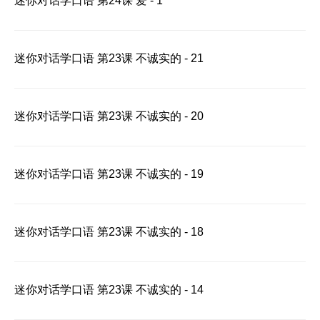
迷你对话学口语 第24课 爱 - 1
迷你对话学口语 第23课 不诚实的 - 21
迷你对话学口语 第23课 不诚实的 - 20
迷你对话学口语 第23课 不诚实的 - 19
迷你对话学口语 第23课 不诚实的 - 18
迷你对话学口语 第23课 不诚实的 - 14