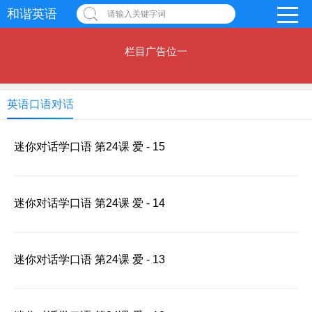
和谐英语
请输入关键字词
栏目广告位一
英语口语对话
迷你对话学口语 第24课 爱 - 15
迷你对话学口语 第24课 爱 - 14
迷你对话学口语 第24课 爱 - 13