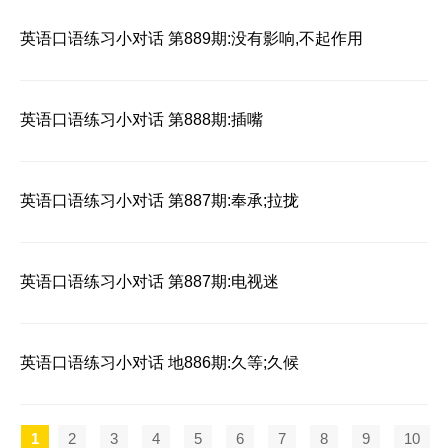
英语口语练习小对话 第889期:没有影响,不起作用
英语口语练习小对话 第888期:插嘴
英语口语练习小对话 第887期:奉承;拉拢
英语口语练习小对话 第887期:电视迷
英语口语练习小对话 地886期:久等;久候
1
2
3
4
5
6
7
8
9
10