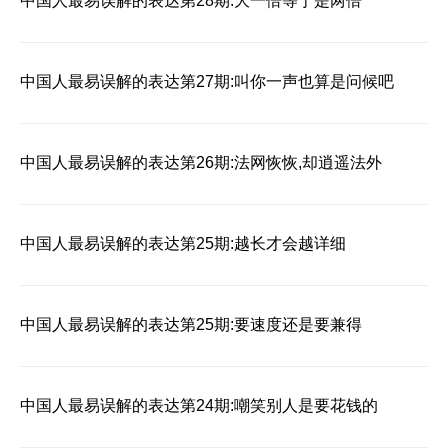
中国人最易误解的表达第28期:大一倍等于是两倍
中国人最易误解的表达第27期:叫你一声也算是问候吧
中国人最易误解的表达第26期:法网恢恢,却逍遥法外
中国人最易误解的表达第25期:越长才会越详细
中国人最易误解的表达第25期:要速度还是要兼得
中国人最易误解的表达第24期:嘲笑别人是要花钱的