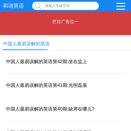
和谐英语
请输入关键字词
栏目广告位一
中国人最易误解的英语
中国人最易误解的英语第42期:坐在盐上
中国人最易误解的英语第41期:光明磊落
中国人最易误解的英语第40期:缺席在哪儿?