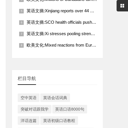
英语文摘:Xinjiang reports over 44 million tourist visits in Q1
英语文摘:SCO health officials push for deeper coordination toward better future
英语文摘:Xi stresses pooling strength of working people for rejuvenation of Chinese nation
欧美文化:Mixed reactions from European countries to Trump-Putin call on Ukraine
栏目导航
空中英语
英语会话词典
突破对话跟我学
英语口语8000句
洋话连篇
英语初级口语教程