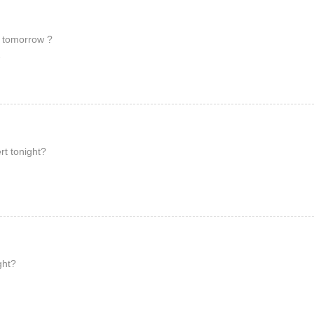
0 tomorrow ?
 until 11:00,unless there’s
ert tonight?
ight?