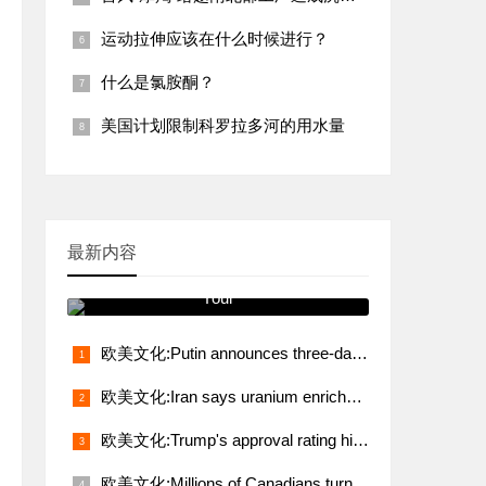
运动拉伸应该在什么时候进行？
什么是氯胺酮？
美国计划限制科罗拉多河的用水量
最新内容
跟我学发音 You Will See It on
Your
欧美文化:Putin announces three-day truce from midnight May 8
欧美文化:Iran says uranium enrichment, sanctions relief non-negotiable demands in talks with U.S.
欧美文化:Trump's approval rating hits lowest level in 80 years
欧美文化:Millions of Canadians turn up for voting amid Trump's fresh threat