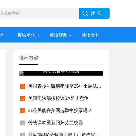
译
英语单词
英语视频
英语音标
推荐内容
英语发音学习视频
美国青少年吸烟率降至25年来最低水平
美国司法部指控VISA阻止竞争
非公民能在美国选举中投票吗？
传统课本重新回归芬兰校园
台风“摩羯”给越南北部工厂造成沉重打击